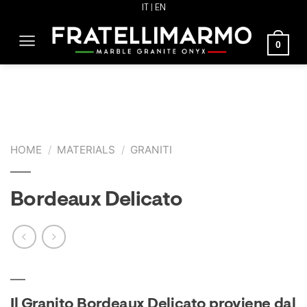
Skip
IT
| EN
to
0
content
HOME
/
MATERIALS
/
GRANITI
Bordeaux Delicato
Il Granito Bordeaux Delicato proviene dal