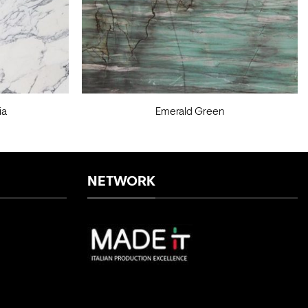
ia
Emerald Green
NETWORK