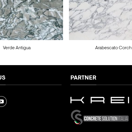
Verde Antigua
Arabescato Corch
US
PARTNER