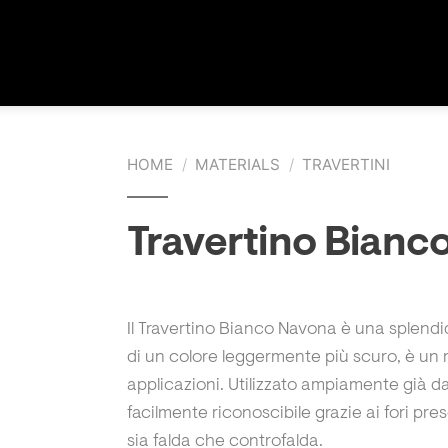
HOME
/
MATERIALS
/
TRAVERTINI
Travertino Bianc
Il Travertino Bianco Navona è una splendi
di un colore leggermente più scuro, è un ma
applicazioni. Utilizzato ampiamente già d
facilmente riconoscibile grazie ai fori prese
sia falda che controfalda.