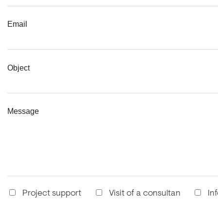
Email
Object
Message
Project support
Visit of a consultan
In