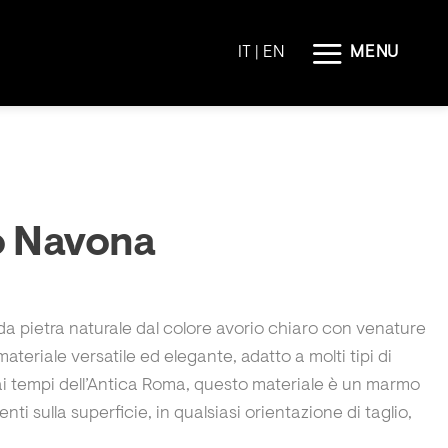
MENU
IT
| EN
o Navona
da pietra naturale dal colore avorio chiaro con venature
teriale versatile ed elegante, adatto a molti tipi di
ai tempi dell’Antica Roma, questo materiale è un marmo
nti sulla superficie, in qualsiasi orientazione di taglio,