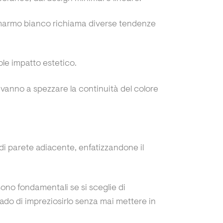
l marmo bianco richiama diverse tendenze
ole impatto estetico.
no vanno a spezzare la continuità del colore
 di parete adiacente, enfatizzandone il
sono fondamentali se si sceglie di
rado di impreziosirlo senza mai mettere in