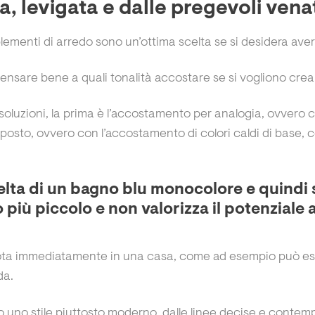
da, levigata e dalle pregevoli vena
mplementi di arredo sono un’ottima scelta se si desidera av
pensare bene a quali tonalità accostare se si vogliono crea
oluzioni, la prima è l’accostamento per analogia, ovvero con
pposto, ovvero con l’accostamento di colori caldi di base, co
celta di un bagno blu monocolore e quindi 
 più piccolo e non valorizza il potenziale 
ta immediatamente in una casa, come ad esempio può ess
ida.
o uno stile piuttosto moderno, dalle linee decise e contemp