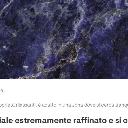
za.
rietà rilassanti, è adatto in una zona dove si cerca tranqu
iale estremamente raffinato e si 