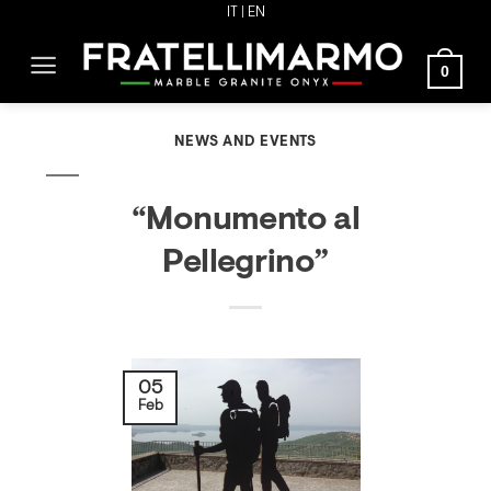
Skip
IT
| EN
to
0
content
NEWS AND EVENTS
“Monumento al
Pellegrino”
05
Feb